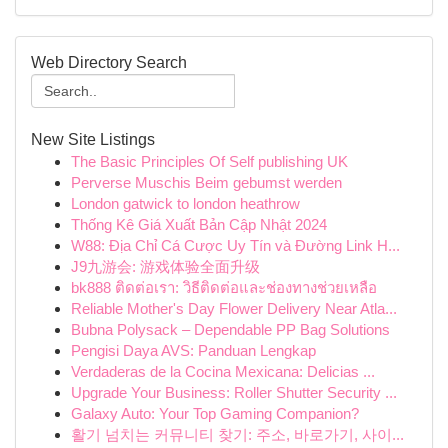
Web Directory Search
New Site Listings
The Basic Principles Of Self publishing UK
Perverse Muschis Beim gebumst werden
London gatwick to london heathrow
Thống Kê Giá Xuất Bản Cập Nhật 2024
W88: Địa Chỉ Cá Cược Uy Tín và Đường Link H...
J9九游会: 游戏体验全面升级
bk888 ติดต่อเรา: วิธีติดต่อและช่องทางช่วยเหลือ
Reliable Mother's Day Flower Delivery Near Atla...
Bubna Polysack – Dependable PP Bag Solutions
Pengisi Daya AVS: Panduan Lengkap
Verdaderas de la Cocina Mexicana: Delicias ...
Upgrade Your Business: Roller Shutter Security ...
Galaxy Auto: Your Top Gaming Companion?
활기 넘치는 커뮤니티 찾기: 주소, 바로가기, 사이...