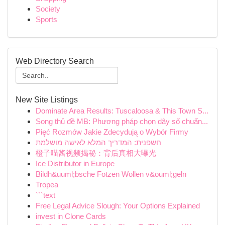
Society
Sports
Web Directory Search
New Site Listings
Dominate Area Results: Tuscaloosa & This Town S...
Song thủ đề MB: Phương pháp chọn dãy số chuẩn...
Pięć Rozmów Jakie Zdecydują o Wybór Firmy
חשפנית: המדריך המלא לאישה מושלמת
橙子喵酱视频揭秘：背后真相大曝光
Ice Distributor in Europe
Bildh&uuml;bsche Fotzen Wollen v&ouml;geln
Tropea
```text
Free Legal Advice Slough: Your Options Explained
invest in Clone Cards