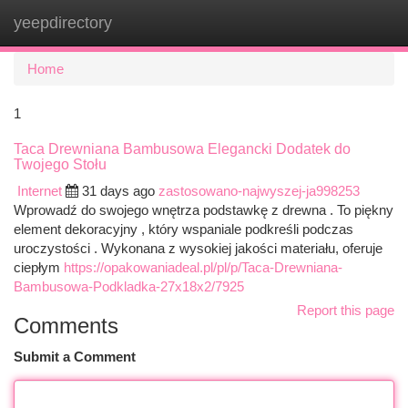
yeepdirectory
Togg
navi
Home
1
Taca Drewniana Bambusowa Elegancki Dodatek do
Twojego Stołu
Internet
31 days ago
zastosowano-najwyszej-ja998253
Wprowadź do swojego wnętrza podstawkę z drewna . To piękny
element dekoracyjny , który wspaniale podkreśli podczas
uroczystości . Wykonana z wysokiej jakości materiału, oferuje
ciepłym
https://opakowaniadeal.pl/pl/p/Taca-Drewniana-
Bambusowa-Podkladka-27x18x2/7925
Report this page
Comments
Submit a Comment