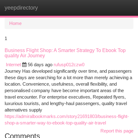
yeepdirectory
Togg
navi
Home
1
Business Flight Shop: A Smarter Strategy To Ebook Top
quality Air Journey
Internet
56 days ago
rufusp012czw0
Journey Has developed significantly over time, and passengers
these days are searching for a lot more than merely achieving a
location. Convenience, usefulness, overall flexibility, and
personalised company have become important areas of the
travel encounter. For enterprise executives, Repeated flyers,
luxurious tourists, and lengthy-haul passengers, quality travel
alternatives supply
https://admiralbookmarks.com/story21691803/business-flight-
shop-a-smarter-way-to-ebook-top-quality-air-travel
Report this page
Comments