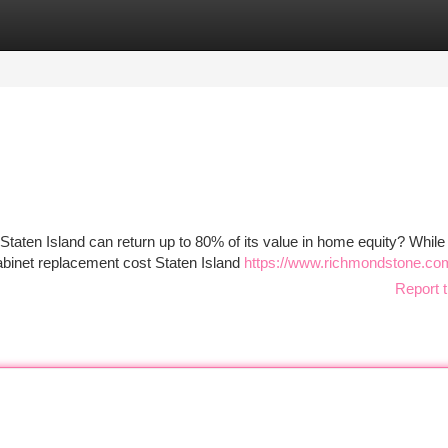
tegories
Register
Login
taten Island can return up to 80% of its value in home equity? While 
cabinet replacement cost Staten Island
https://www.richmondstone.co
Report t