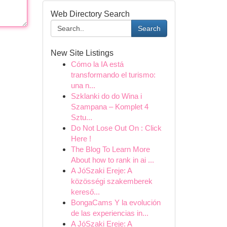
Web Directory Search
Search
New Site Listings
Cómo la IA está
transformando el turismo:
una n...
Szklanki do do Wina i
Szampana – Komplet 4
Sztu...
Do Not Lose Out On : Click
Here !
The Blog To Learn More
About how to rank in ai ...
A JóSzaki Ereje: A
közösségi szakemberek
kereső...
BongaCams Y la evolución
de las experiencias in...
A JóSzaki Ereje: A