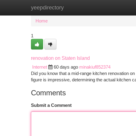
yeepdirectory
Home
New Site Listings
Add Site
Ca
Home
1
renovation on Staten Island
Internet
60 days ago
minakiuf852374
Did you know that a mid-range kitchen renovation on S
figure is impressive, determining the actual kitchen 
Comments
Submit a Comment