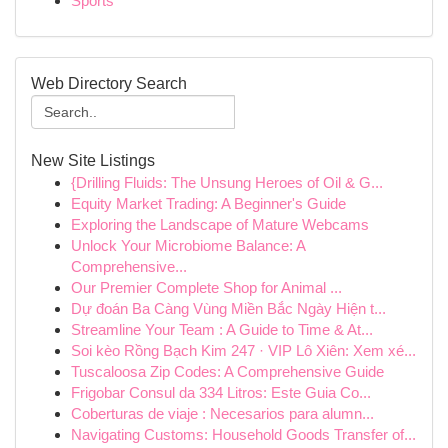
Sports
Web Directory Search
New Site Listings
{Drilling Fluids: The Unsung Heroes of Oil & G...
Equity Market Trading: A Beginner's Guide
Exploring the Landscape of Mature Webcams
Unlock Your Microbiome Balance: A
Comprehensive...
Our Premier Complete Shop for Animal ...
Dự đoán Ba Càng Vùng Miền Bắc Ngày Hiện t...
Streamline Your Team : A Guide to Time & At...
Soi kèo Rồng Bạch Kim 247 · VIP Lô Xiên: Xem xé...
Tuscaloosa Zip Codes: A Comprehensive Guide
Frigobar Consul da 334 Litros: Este Guia Co...
Coberturas de viaje : Necesarios para alumn...
Navigating Customs: Household Goods Transfer of...