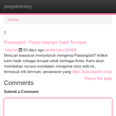
yeepdirectory
Togg
navi
Home
1
Pawangslot - Pusat copyright Stabil Tercepat
Internet
83 days ago
amberhahz244465
Mencari wawasan menyeluruh mengenai Pawangslot? Artikel
kami hadir sebagai tempat untuk berbagai Anda. Kami akan
membahas secara mendalam mengenai situs web ini ,
termasuk trik bermain, penawaran yang
https://pawangslot.shop
Report this page
Comments
Submit a Comment