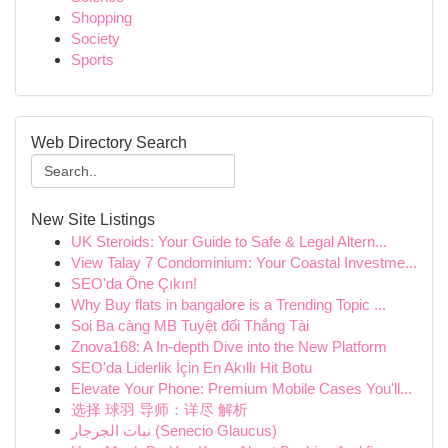
Shopping
Society
Sports
Web Directory Search
New Site Listings
UK Steroids: Your Guide to Safe & Legal Altern...
View Talay 7 Condominium: Your Coastal Investme...
SEO'da Öne Çıkın!
Why Buy flats in bangalore is a Trending Topic ...
Soi Ba càng MB Tuyệt đối Thắng Tài
Znova168: A In-depth Dive into the New Platform
SEO'da Liderlik İçin En Akıllı Hit Botu
Elevate Your Phone: Premium Mobile Cases You'll...
选择 球羽 导师：详尽 解析
نبات الجرجار (Senecio Glaucus)