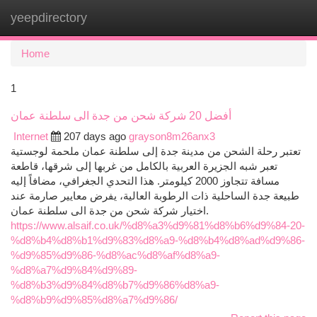
yeepdirectory
Togg
navi
Home
1
أفضل 20 شركة شحن من جدة الى سلطنة عمان
Internet
207 days ago
grayson8m26anx3
تعتبر رحلة الشحن من مدينة جدة إلى سلطنة عمان ملحمة لوجستية
تعبر شبه الجزيرة العربية بالكامل من غربها إلى شرقها، قاطعة
مسافة تتجاوز 2000 كيلومتر. هذا التحدي الجغرافي، مضافاً إليه
طبيعة جدة الساحلية ذات الرطوبة العالية، يفرض معايير صارمة عند
اختيار شركة شحن من جدة الى سلطنة عمان.
https://www.alsaif.co.uk/%d8%a3%d9%81%d8%b6%d9%84-20-
%d8%b4%d8%b1%d9%83%d8%a9-%d8%b4%d8%ad%d9%86-
%d9%85%d9%86-%d8%ac%d8%af%d8%a9-
%d8%a7%d9%84%d9%89-
%d8%b3%d9%84%d8%b7%d9%86%d8%a9-
%d8%b9%d9%85%d8%a7%d9%86/