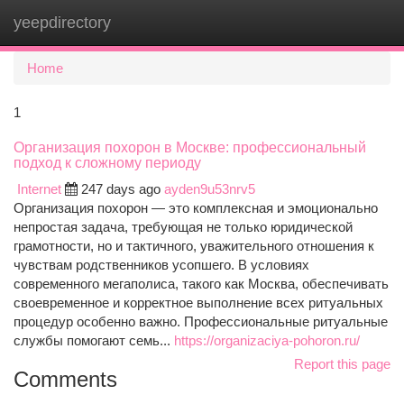
yeepdirectory
Togg
navi
Home
1
Организация похорон в Москве: профессиональный
подход к сложному периоду
Internet
247 days ago
ayden9u53nrv5
Организация похорон — это комплексная и эмоционально
непростая задача, требующая не только юридической
грамотности, но и тактичного, уважительного отношения к
чувствам родственников усопшего. В условиях
современного мегаполиса, такого как Москва, обеспечивать
своевременное и корректное выполнение всех ритуальных
процедур особенно важно. Профессиональные ритуальные
службы помогают семь...
https://organizaciya-pohoron.ru/
Report this page
Comments