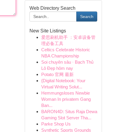
Web Directory Search
Search
New Site Listings
爱思刷机助手 ：安卓设备管
理必备工具
Celtics Celebrate Historic
NBA Championship
Soi chuyên sâu · Bạch Thủ
Lô Đẹp hôm nay
Potato 官网 最新
{Digital Notebook: Your
Virtual Writing Solut...
Hemmungsloses Newbie
Woman In privatem Gang
Ban...
BARON4D: Situs Raja Dewa
Gaming Slot Server Tha...
Parke Shop Us
Synthetic Sports Grounds