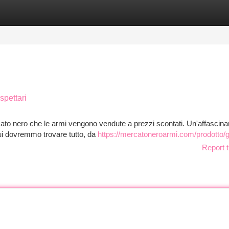
tegories
Register
Login
spettari
to nero che le armi vengono vendute a prezzi scontati. Un'affascina
 Qui dovremmo trovare tutto, da
https://mercatoneroarmi.com/prodotto/g
Report t