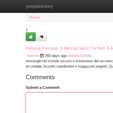
yeepdirectory
Home
New Site Listings
Add Site
Ca
Home
1
Reliquie Preziose : Il Mercato Nero Che Non Ti A
Internet
260 days ago
ellafxfp319656
Immergiti nel mondo oscuro e misterioso del un merca
di contatti, incontri clandestini e magazzini segreti.
Comments
Submit a Comment