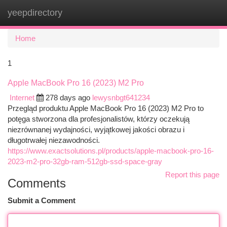
yeepdirectory
Togg
navi
Home
1
Apple MacBook Pro 16 (2023) M2 Pro
Internet
278 days ago
lewysnbgt641234
Przegląd produktu Apple MacBook Pro 16 (2023) M2 Pro to
potęga stworzona dla profesjonalistów, którzy oczekują
niezrównanej wydajności, wyjątkowej jakości obrazu i
długotrwałej niezawodności.
https://www.exactsolutions.pl/products/apple-macbook-pro-16-
2023-m2-pro-32gb-ram-512gb-ssd-space-gray
Report this page
Comments
Submit a Comment