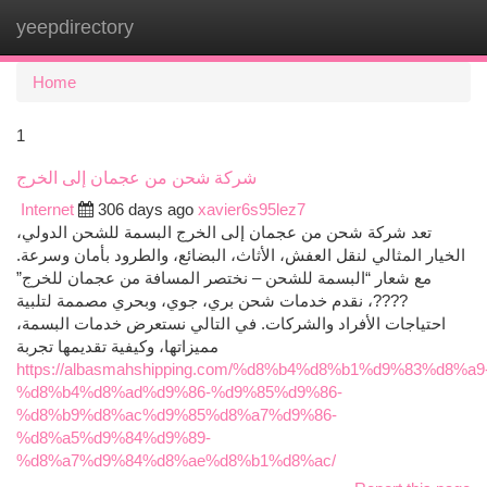
yeepdirectory
Togg
navi
Home
1
شركة شحن من عجمان إلى الخرج
Internet
306 days ago
xavier6s95lez7
تعد شركة شحن من عجمان إلى الخرج البسمة للشحن الدولي،
الخيار المثالي لنقل العفش، الأثاث، البضائع، والطرود بأمان وسرعة.
مع شعار “البسمة للشحن – نختصر المسافة من عجمان للخرج”
????، نقدم خدمات شحن بري، جوي، وبحري مصممة لتلبية
احتياجات الأفراد والشركات. في التالي نستعرض خدمات البسمة،
مميزاتها، وكيفية تقديمها تجربة
https://albasmahshipping.com/%d8%b4%d8%b1%d9%83%d8%a9
%d8%b4%d8%ad%d9%86-%d9%85%d9%86-
%d8%b9%d8%ac%d9%85%d8%a7%d9%86-
%d8%a5%d9%84%d9%89-
%d8%a7%d9%84%d8%ae%d8%b1%d8%ac/