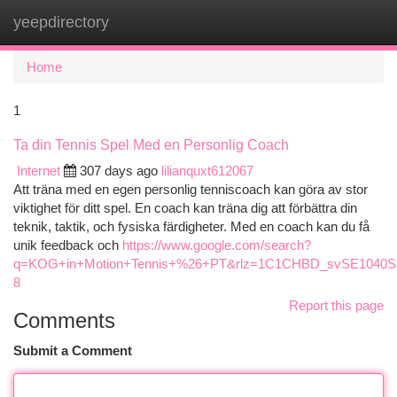
yeepdirectory
Togg
navi
Home
1
Ta din Tennis Spel Med en Personlig Coach
Internet
307 days ago
lilianquxt612067
Att träna med en egen personlig tenniscoach kan göra av stor
viktighet för ditt spel. En coach kan träna dig att förbättra din
teknik, taktik, och fysiska färdigheter. Med en coach kan du få
unik feedback och
https://www.google.com/search?
q=KOG+in+Motion+Tennis+%26+PT&rlz=1C1CHBD_svSE104
8
Report this page
Comments
Submit a Comment