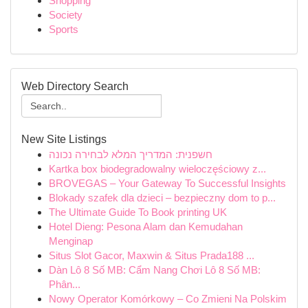
Shopping
Society
Sports
Web Directory Search
New Site Listings
חשפנית: המדריך המלא לבחירה נכונה
Kartka box biodegradowalny wieloczęściowy z...
BROVEGAS – Your Gateway To Successful Insights
Blokady szafek dla dzieci – bezpieczny dom to p...
The Ultimate Guide To Book printing UK
Hotel Dieng: Pesona Alam dan Kemudahan
Menginap
Situs Slot Gacor, Maxwin & Situs Prada188 ...
Dàn Lô 8 Số MB: Cẩm Nang Chơi Lô 8 Số MB:
Phân...
Nowy Operator Komórkowy – Co Zmieni Na Polskim