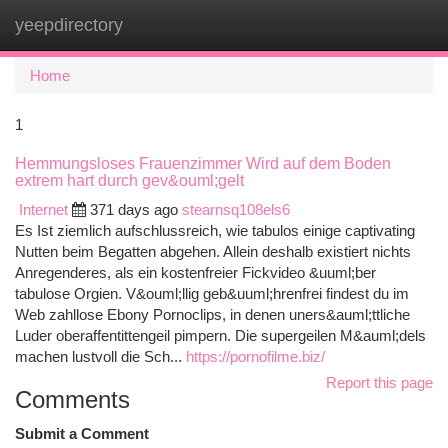
yeepdirectory
Togg
navi
Home
1
Hemmungsloses Frauenzimmer Wird auf dem Boden
extrem hart durch gev&ouml;gelt
Internet
371 days ago
stearnsq108els6
Es Ist ziemlich aufschlussreich, wie tabulos einige captivating
Nutten beim Begatten abgehen. Allein deshalb existiert nichts
Anregenderes, als ein kostenfreier Fickvideo &uuml;ber
tabulose Orgien. V&ouml;llig geb&uuml;hrenfrei findest du im
Web zahllose Ebony Pornoclips, in denen uners&auml;ttliche
Luder oberaffentittengeil pimpern. Die supergeilen M&auml;dels
machen lustvoll die Sch...
https://pornofilme.biz/
Report this page
Comments
Submit a Comment