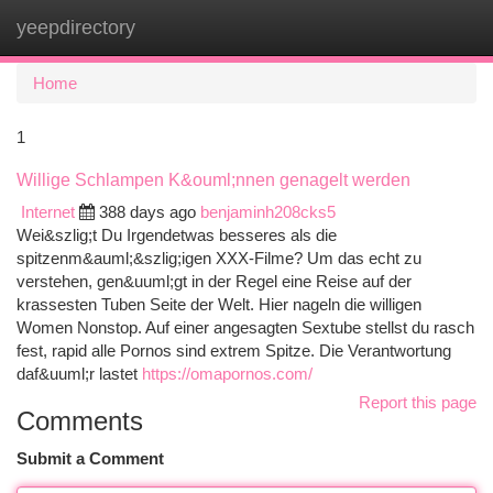
yeepdirectory
Togg
navi
Home
1
Willige Schlampen K&ouml;nnen genagelt werden
Internet
388 days ago
benjaminh208cks5
Wei&szlig;t Du Irgendetwas besseres als die
spitzenm&auml;&szlig;igen XXX-Filme? Um das echt zu
verstehen, gen&uuml;gt in der Regel eine Reise auf der
krassesten Tuben Seite der Welt. Hier nageln die willigen
Women Nonstop. Auf einer angesagten Sextube stellst du rasch
fest, rapid alle Pornos sind extrem Spitze. Die Verantwortung
daf&uuml;r lastet
https://omapornos.com/
Report this page
Comments
Submit a Comment