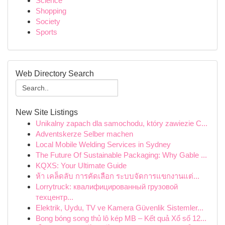
Science
Shopping
Society
Sports
Web Directory Search
New Site Listings
Unikalny zapach dla samochodu, który zawiezie C...
Adventskerze Selber machen
Local Mobile Welding Services in Sydney
The Future Of Sustainable Packaging: Why Gable ...
KQXS: Your Ultimate Guide
ห้า เคล็ดลับ การคัดเลือก ระบบจัดการแขกงานแต่...
Lorrytruck: квалифицированный грузовой
техцентр...
Elektrik, Uydu, TV ve Kamera Güvenlik Sistemler...
Bong bóng song thủ lô kép MB – Kết quả Xổ số 12...