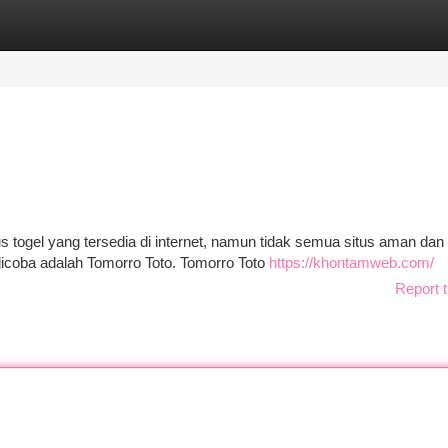
tegories
Register
Login
us togel yang tersedia di internet, namun tidak semua situs aman dan
 dicoba adalah Tomorro Toto. Tomorro Toto
https://khontamweb.com/
Report t