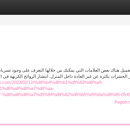
tegories
Register
Login
عميل هناك بعض العلامات التي يمكنك من خلالها التعرف على وجود تسربات
ر الحشرات بكثرة عن غير العادة داخل المنزل. انتشار الروائح الكريهة ف
ddah.com/2023/02/12/%d8%b4%d8%b1%d9%83%d8%a9-
1%d8%a8%d8%a7%d8%aa-
%d8%a8%d8%a7%d9%84%d9%82%d8%b5%d9%8a%d9%85-05466
Report t