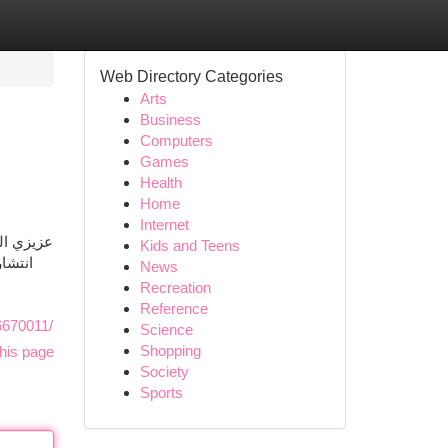
Web Directory Categories
Arts
Business
Computers
Games
Health
Home
Internet
عزيزي ال
Kids and Teens
انتشا
News
Recreation
Reference
70011/
Science
Shopping
his page
Society
Sports