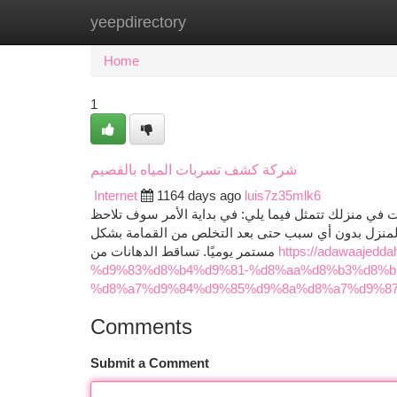
yeepdirectory
Home
New Site Listings
Add Site
Ca
Home
1
شركة كشف تسربات المياه بالقصيم
Internet
1164 days ago
luis7z35mlk6
 في منزلك تتمثل فيما يلي: في بداية الأمر سوف تلاحظ
ي المنزل بدون أي سبب حتى بعد التخلص من القمامة بشكل
مستمر يوميًا. تساقط الدهانات من
https://adawaaje
%d9%83%d8%b4%d9%81-%d8%aa%d8%b3%d8%b
%d8%a7%d9%84%d9%85%d9%8a%d8%a7%d9%87-
Comments
Submit a Comment