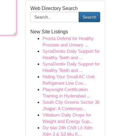
Web Directory Search
Search
New Site Listings
Prosta Defend for Healthy
Prostate and Urinary ...
SynaDentix Daily Support for
Healthy Teeth and ...
SynaDentix Daily Support for
Healthy Teeth and ...
Hiding Your Small AC Unit:
Refrigerant Line Cov...
Playwright Certification
Training in Hyderabad ...
South City Greens Sector 36
Jhajjar: A Contempo...
Vittaburn Daily Drops for
Weight and Energy Sup...
Dự báo 24h Chốt Lô Xiên
Xiên 3 & Số liệu K...